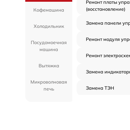
Ремонт платы упр
(восстановление)
Кофемашина
Замена панели уп
Холодильник
Ремонт модуля уп
Посудомоечная
машина
Ремонт электросх
Вытяжка
Замена индикатор
Микроволновая
Замена ТЭН
печь
Замена шнура пит
Варочная панель
Замена ручек терм
Морозильная
камера