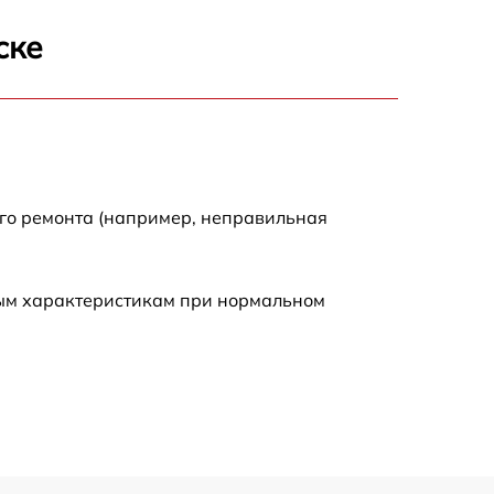
500 р
ске
900 р
500 р
ого ремонта (например, неправильная
ным характеристикам при нормальном