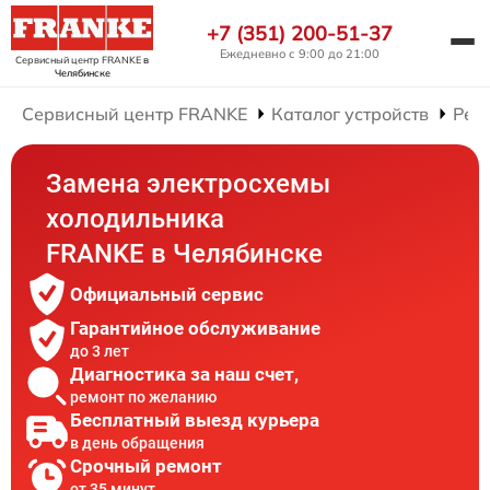
+7 (351) 200-51-37
Ежедневно с 9:00 до 21:00
Сервисный центр FRANKE
в
Челябинске
Сервисный центр FRANKE
Каталог устройств
Рем
Замена электросхемы
холодильника
FRANKE в Челябинске
Официальный сервис
Гарантийное обслуживание
до 3 лет
Диагностика за наш счет,
ремонт по желанию
Бесплатный выезд курьера
в день обращения
Срочный ремонт
от 35 минут