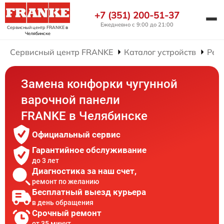
+7 (351) 200-51-37
Ежедневно с 9:00 до 21:00
Сервисный центр FRANKE
в
Челябинске
Сервисный центр FRANKE
Каталог устройств
Рем
Замена конфорки чугунной
варочной панели
FRANKE в Челябинске
Официальный сервис
Гарантийное обслуживание
до 3 лет
Диагностика за наш счет,
ремонт по желанию
Бесплатный выезд курьера
в день обращения
Срочный ремонт
от 35 минут